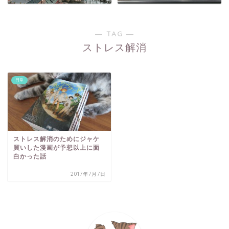
― TAG ―
ストレス解消
日常
ストレス解消のためにジャケ
買いした漫画が予想以上に面
白かった話
2017年7月7日