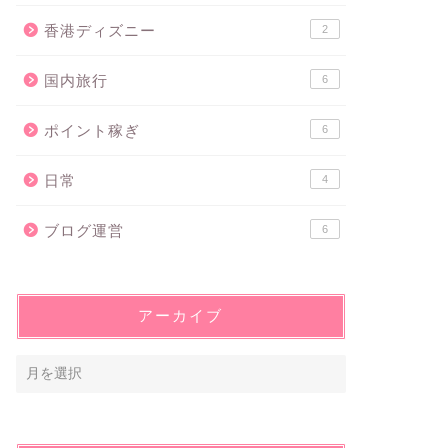
香港ディズニー
2
国内旅行
6
ポイント稼ぎ
6
日常
4
ブログ運営
6
アーカイブ