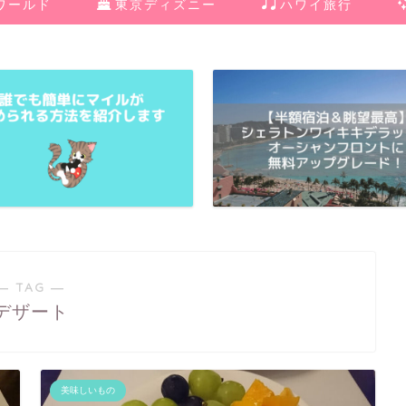
ワールド
東京ディズニー
ハワイ旅行
― TAG ―
デザート
美味しいもの