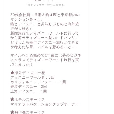
海外ディズニー旅行が大好き
30代会社員。旦那＆猫４匹と東京都内の
マンション暮らし。
猫とディズニーと美味しいものと海外旅
行が大好き♪
新婚旅行でディズニーワールドに行って
から海外ディズニーの魅力にドハマリ。
どうしたら毎年ディズニー旅行ができる
か考えた結果、マイルを貯めることに。
マイルを貯め始めて1年後には夢のビジネ
スクラスでディズニーワールド旅行を実
現しました！
海外ディズニー歴
ディズニーワールド：3回
カリフォルニアディズニー：1回
香港ディズニー：2回
上海ディズニー：1回
ホテルステータス
マリオットバケーションクラブオーナー
飛行機ステータス