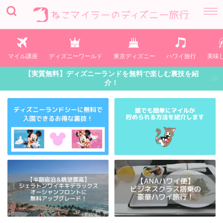
マイル講座
ディズニーワールド
東京ディズニー
ハワイ旅行
美味
【実質無料】ディズニーランドを無料で楽しむ裏技を紹
介！