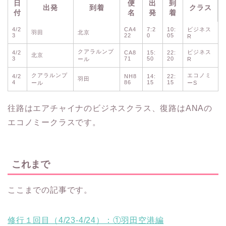
日
便
出
到
出発
到着
クラス
付
名
発
着
4/2
CA4
7:2
10:
ビジネス
羽田
北京
3
22
0
05
R
クアラルンプ
ビジネス
4/2
CA8
15:
22:
北京
3
71
50
20
ール
R
クアラルンプ
エコノミ
4/2
NH8
14:
22:
羽田
4
86
15
15
ール
ーS
往路はエアチャイナのビジネスクラス、復路はANAの
エコノミークラスです。
これまで
ここまでの記事です。
修行１回目（4/23-4/24）：①羽田空港編